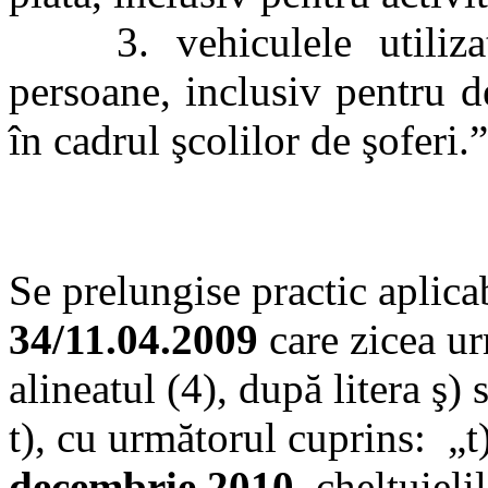
3. vehiculele utilizate 
persoane, inclusiv pentru de
în cadrul şcolilor de şoferi.”
Se prelungise practic aplica
34/11.04.2009
care zicea ur
alineatul (4), după litera ş) 
t), cu următorul cuprins: „t
decembrie 2010,
cheltuieli