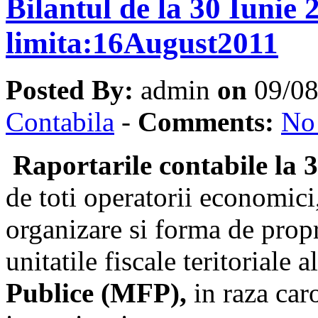
Bilantul de la 30 Iunie
limita:16August2011
Posted By:
admin
on
09/0
Contabila
-
Comments:
No
Raportarile contabile la 
de toti operatorii economici
organizare si forma de propr
unitatile fiscale teritoriale a
Publice (MFP),
in raza caro