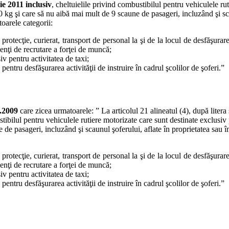
ie 2011
inclusiv
, cheltuielile privind combustibilul pentru vehiculele ru
g şi care să nu aibă mai mult de 9 scaune de pasageri, incluzând şi scaun
toarele categorii:
protecţie, curierat, transport de personal la şi de la locul de desfăşurare 
genţi de recrutare a forţei de muncă;
v pentru activitatea de taxi;
entru desfăşurarea activităţii de instruire în cadrul şcolilor de şoferi.”
4.2009
care zicea urmatoarele: ” La articolul 21 alineatul (4), după litera 
tibilul pentru vehiculele rutiere motorizate care sunt destinate exclusiv
e pasageri, incluzând şi scaunul şoferului, aflate în proprietatea sau în 
protecţie, curierat, transport de personal la şi de la locul de desfăşurare 
genţi de recrutare a forţei de muncă;
v pentru activitatea de taxi;
entru desfăşurarea activităţii de instruire în cadrul şcolilor de şoferi.”