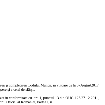
carea şi completarea Codului Muncii, în vigoare de la 07August2017,
ere și a celei de sfârș...
izat in conformitate cu art. 1, punctul 13 din OUG 125/27.12.2011,
rul Oficial al României, Partea I, n...