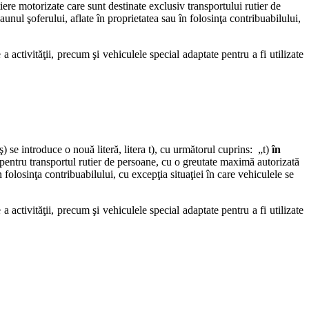
tiere motorizate care sunt destinate exclusiv transportului rutier de
ul şoferului, aflate în proprietatea sau în folosinţa contribuabilului,
a activităţii, precum şi vehiculele special adaptate pentru a fi utilizate
ş) se introduce o nouă literă, litera t), cu următorul cuprins: „t)
în
 pentru transportul rutier de persoane, cu o greutate maximă autorizată
folosinţa contribuabilului, cu excepţia situaţiei în care vehiculele se
a activităţii, precum şi vehiculele special adaptate pentru a fi utilizate