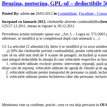
Benzina, motorina, GPL-ul – deductibile 
Posted By:
admin
on
20/01/2012
in
Contabilitate
,
Fiscalitate - Consu
Incepand cu Ianuarie 2012
, cheltuielile aferente combustibililor(
ben
125/27.12.2011, intrata in vigoare la 30.12.2011.
Prevederea actului normativ spune asa: „Art. I. – Legea nr. 571/2003 p
ulterioare, se modifică şi se completează după cum urmează: (…)
13. La articolul 21 alineatul (4), litera t) se modifică şi va avea următo
„t) 50% din cheltuielile privind combustibilul, pentru vehiculele ruti
care să nu aibă mai mult de 9 scaune de pasageri, incluzând şi scaunul 
sunt integral deductibile în situaţia în care vehiculele respective se îns
1. vehiculele utilizate exclusiv pentru: intervenţie, reparaţii, pază şi 
drept care de reportaj, vehiculele utilizate de agenţi de vânzări şi de a
2. vehiculele utilizate pentru transportul de persoane cu plată, inclusi
3. vehiculele utilizate pentru închirierea către alte persoane, inclusiv p
Mentiunea vine sa confirme, practic, ceea ce era deja prevazut in
OUG