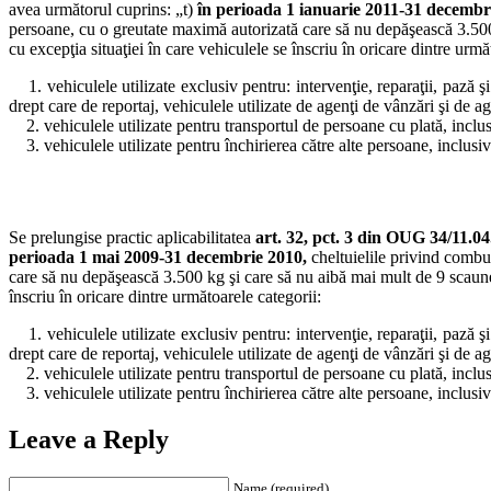
avea următorul cuprins: „t)
în perioada 1 ianuarie 2011-31 decembr
persoane, cu o greutate maximă autorizată care să nu depăşească 3.500 k
cu excepţia situaţiei în care vehiculele se înscriu în oricare dintre urmă
1. vehiculele utilizate exclusiv pentru: intervenţie, reparaţii, pază şi 
drept care de reportaj, vehiculele utilizate de agenţi de vânzări şi de a
2. vehiculele utilizate pentru transportul de persoane cu plată, inclusi
3. vehiculele utilizate pentru închirierea către alte persoane, inclusiv p
Se prelungise practic aplicabilitatea
art. 32, pct. 3 din OUG 34/11.0
perioada 1 mai 2009-31 decembrie 2010,
cheltuielile privind combus
care să nu depăşească 3.500 kg şi care să nu aibă mai mult de 9 scaune d
înscriu în oricare dintre următoarele categorii:
1. vehiculele utilizate exclusiv pentru: intervenţie, reparaţii, pază şi 
drept care de reportaj, vehiculele utilizate de agenţi de vânzări şi de a
2. vehiculele utilizate pentru transportul de persoane cu plată, inclusi
3. vehiculele utilizate pentru închirierea către alte persoane, inclusiv p
Leave a Reply
Name (required)