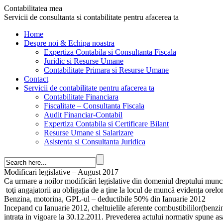
Contabilitatea mea
Servicii de consultanta si contabilitate pentru afacerea ta
Home
Despre noi & Echipa noastra
Expertiza Contabila si Consultanta Fiscala
Juridic si Resurse Umane
Contabilitate Primara si Resurse Umane
Contact
Servicii de contabilitate pentru afacerea ta
Contabilitate Financiara
Fiscalitate – Consultanta Fiscala
Audit Financiar-Contabil
Expertiza Contabila si Certificare Bilant
Resurse Umane si Salarizare
Asistenta si Consultanta Juridica
Modificari legislative – August 2017
Ca urmare a noilor modificări legislative din domeniul dreptului munc
toţi angajatorii au obligația de a ține la locul de muncă evidența orelor 
Benzina, motorina, GPL-ul – deductibile 50% din Ianuarie 2012
Incepand cu Ianuarie 2012, cheltuielile aferente combustibililor(ben
intrata in vigoare la 30.12.2011. Prevederea actului normativ spune asa