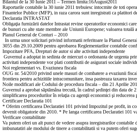
Bilantul de la 30 Iunie 2011 – Termen limita:16August2011
Raportarile contabile la 30 iunie 2011 trebuiesc intocmite de toti operat
Finantelor Publice (MFP), in raza carora sunt inregistrati ca platitori d
Declaratia INTRASTAT
Obligaţia furnizării datelor Intrastat revine operatorilor economici care
de bunuri cu alte state membre ale Uniunii Europene; valoarea totală an
Planul General de Conturi – 2010
In urma unor solicitari privind informatii referitoare la Planul Genera
3055 din 29.10.2009 pentru aprobarea Reglementarilor contabile confo
Impozitare PFA, Drepturi de autor si alte activitati independente
Guvernul a adoptat in sedinta de miercuri o ordonanta de urgenta prin c
activitati independente vor plati contributii de asigurari sociale indivi
Noi reglementari vs. Evaziunea fiscala
OUG nr. 54/2010 privind unele masuri de combatere a evaziunii fiscale 
frontiera pentru achizitiile intracomunitare, insa pastreaza taxarea inv
Noile modificari ale Codului de procedura fiscala – din 21 Aprilie 20
Guvernul a aprobat săptămâna trecută, în cadrul şedinţei din data de 
simplificarea procedurilor în relaţia cu agenţii economici şi reducerea p
Certificare Declaratia 101
* Oferim certificarea Declaratiei 101 privind Impozitul pe profit, in 
devenit obligatorie din 2010. * Pe langa certificarea Declaratiei 101 va
Verificare contabilitate
Va putem oferi un alt punct de vedere asupra inregistrarilor contabile 
imbunatatiri ale modului de tinere a contabilitatii si va putem oferi suge