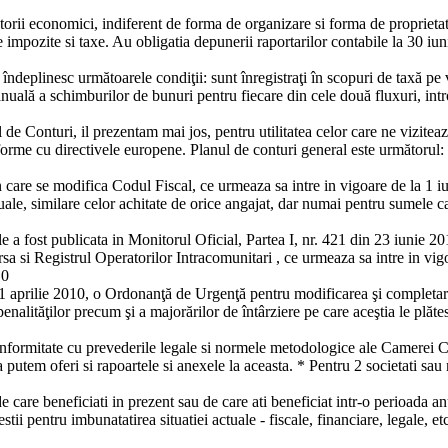
orii economici, indiferent de forma de organizare si forma de proprietate 
e impozite si taxe. Au obligatia depunerii raportarilor contabile la 30 iun
 îndeplinesc următoarele condiţii: sunt înregistraţi în scopuri de taxă pe
uală a schimburilor de bunuri pentru fiecare din cele două fluxuri, intro
l de Conturi, il prezentam mai jos, pentru utilitatea celor care ne vizit
rme cu directivele europene. Planul de conturi general este următorul
are se modifica Codul Fiscal, ce urmeaza sa intre in vigoare de la 1 iuli
duale, similare celor achitate de orice angajat, dar numai pentru sumele ca
a fost publicata in Monitorul Oficial, Partea I, nr. 421 din 23 iunie 2
ersa si Registrul Operatorilor Intracomunitari , ce urmeaza sa intre in vig
10
21 aprilie 2010, o Ordonanţă de Urgenţă pentru modificarea şi completar
enalităţilor precum şi a majorărilor de întârziere pe care aceştia le plăt
conformitate cu prevederile legale si normele metodologice ale Camerei C
 putem oferi si rapoartele si anexele la aceasta. * Pentru 2 societati sau
de care beneficiati in prezent sau de care ati beneficiat intr-o perioada
stii pentru imbunatatirea situatiei actuale - fiscale, financiare, legale, et