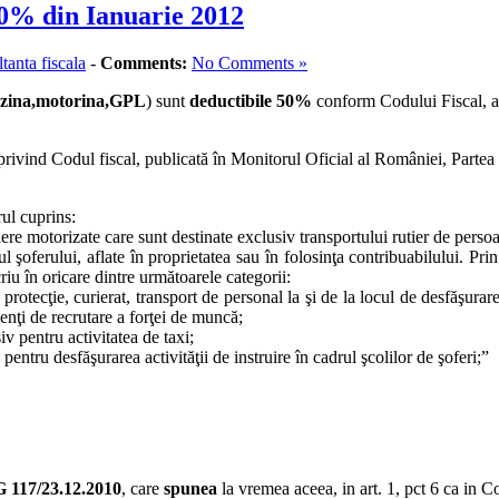
50% din Ianuarie 2012
ltanta fiscala
-
Comments:
No Comments »
zina,motorina,GPL
) sunt
deductibile 50%
conform Codului Fiscal, a
rivind Codul fiscal, publicată în Monitorul Oficial al României, Partea 
rul cuprins:
ere motorizate care sunt destinate exclusiv transportului rutier de pers
şoferului, aflate în proprietatea sau în folosinţa contribuabilului. Prin
criu în oricare dintre următoarele categorii:
protecţie, curierat, transport de personal la şi de la locul de desfăşurare 
genţi de recrutare a forţei de muncă;
v pentru activitatea de taxi;
entru desfăşurarea activităţii de instruire în cadrul şcolilor de şoferi;”
 117/23.12.2010
, care
spunea
la vremea aceea, in art. 1, pct 6 ca in Co