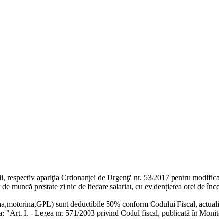
ii, respectiv apariţia Ordonanţei de Urgenţă nr. 53/2017 pentru modifi
de muncă prestate zilnic de fiecare salariat, cu evidențierea orei de încep
zina,motorina,GPL) sunt deductibile 50% conform Codului Fiscal, actual
: "Art. I. - Legea nr. 571/2003 privind Codul fiscal, publicată în Monito