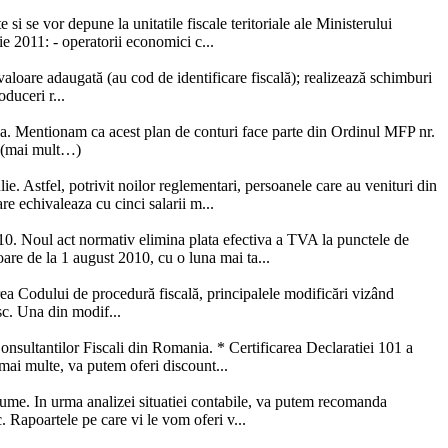
si se vor depune la unitatile fiscale teritoriale ale Ministerului
ie 2011: - operatorii economici c...
 valoare adaugată (au cod de identificare fiscală); realizează schimburi
duceri r...
eaza. Mentionam ca acest plan de conturi face parte din Ordinul MFP nr.
: (mai mult…)
e. Astfel, potrivit noilor reglementari, persoanele care au venituri din
re echivaleaza cu cinci salarii m...
010. Noul act normativ elimina plata efectiva a TVA la punctele de
oare de la 1 august 2010, cu o luna mai ta...
ea Codului de procedură fiscală, principalele modificări vizând
esc. Una din modif...
onsultantilor Fiscali din Romania. * Certificarea Declaratiei 101 a
 mai multe, va putem oferi discount...
 anume. In urma analizei situatiei contabile, va putem recomanda
c. Rapoartele pe care vi le vom oferi v...