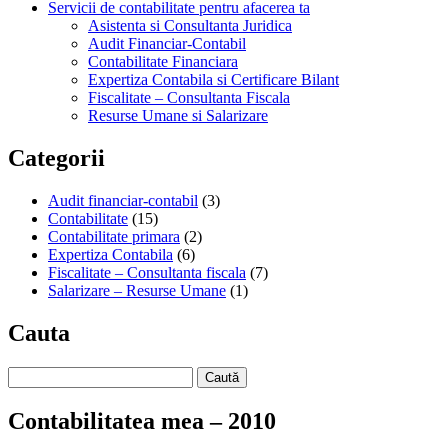
Servicii de contabilitate pentru afacerea ta
Asistenta si Consultanta Juridica
Audit Financiar-Contabil
Contabilitate Financiara
Expertiza Contabila si Certificare Bilant
Fiscalitate – Consultanta Fiscala
Resurse Umane si Salarizare
Categorii
Audit financiar-contabil
(3)
Contabilitate
(15)
Contabilitate primara
(2)
Expertiza Contabila
(6)
Fiscalitate – Consultanta fiscala
(7)
Salarizare – Resurse Umane
(1)
Cauta
Caută
după:
Contabilitatea mea – 2010